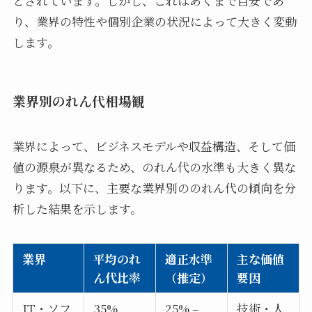
とされています。しかし、これはあくまで目安であ
り、業界の特性や個別企業の状況によって大きく変動
します。
業界別のれん代相場観
業界によって、ビジネスモデルや収益構造、そして価
値の源泉が異なるため、のれん代の水準も大きく異な
ります。以下に、主要な業界別ののれん代の傾向を分
析した結果を示します。
業界
平均のれ
適正水準
主な価値
ん代比率
（推定）
要因
IT・ソフ
35%
25% –
技術・人