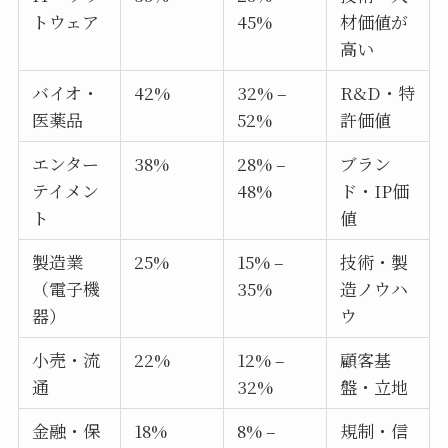
トウェア
45%
材価値が
高い
バイオ・
42%
32% –
R&D・特
医薬品
52%
許価値
エンター
38%
28% –
ブラン
テイメン
48%
ド・IP価
ト
値
製造業
25%
15% –
技術・製
（電子機
35%
造ノウハ
器）
ウ
小売・流
22%
12% –
顧客基
通
32%
盤・立地
金融・保
18%
8% –
規制・信